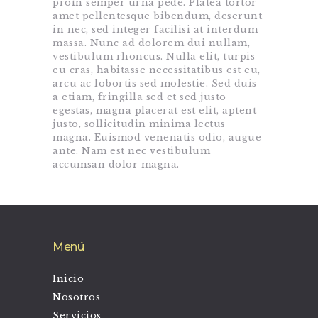
proin semper urna pede. Platea tortor
amet pellentesque bibendum, deserunt
in nec, sed integer facilisi at interdum
massa. Nunc ad dolorem dui nullam,
vestibulum rhoncus. Nulla elit, turpis
eu cras, habitasse necessitatibus est eu,
arcu ac lobortis sed molestie. Sed duis
a etiam, fringilla sed et sed justo
egestas, magna placerat est elit, aptent
justo, sollicitudin minima lectus
magna. Euismod venenatis odio, augue
ante. Nam est nec vestibulum
accumsan dolor magna.
Menú
Inicio
Nosotros
Servicios