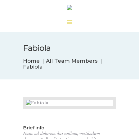
Centro Quiropráctico
Dr. Guasque
Fabiola
Home
All Team Members
Fabiola
Brief info
Nunc ad dolorem dui nullam, vestibulum